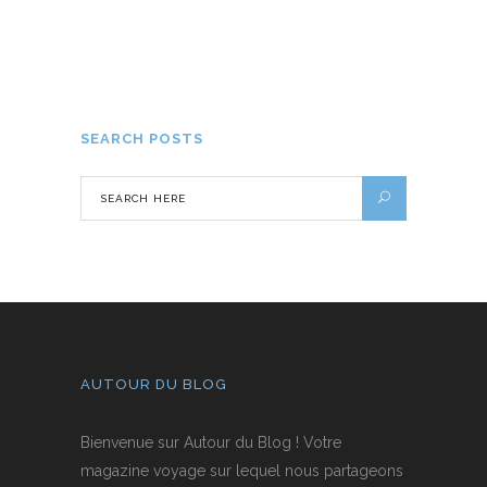
Le Mont Ventoux : une destination
unique à découvrir
11 MAI 2020
SEARCH POSTS
AUTOUR DU BLOG
Bienvenue sur Autour du Blog ! Votre
magazine voyage sur lequel nous partageons