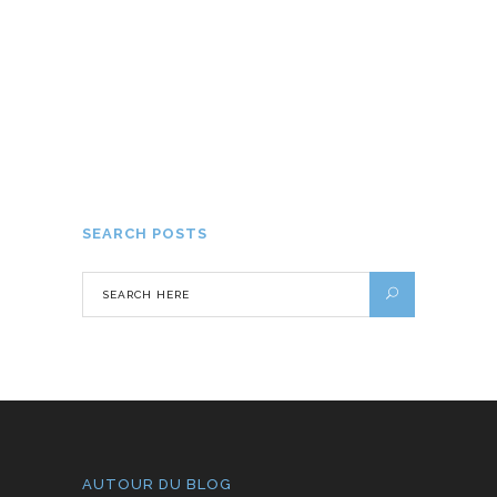
Quels sont les meilleurs bons plans
pour louer une voiture en Martinique ?
25 MAI 2022
SEARCH POSTS
AUTOUR DU BLOG