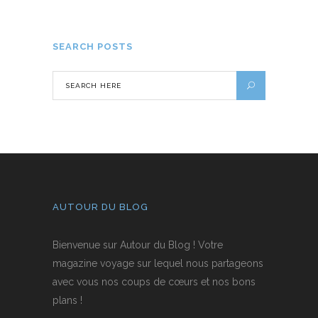
26 JANVIER 2026
SEARCH POSTS
AUTOUR DU BLOG
Bienvenue sur Autour du Blog ! Votre
magazine voyage sur lequel nous partageons
avec vous nos coups de cœurs et nos bons
plans !