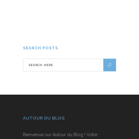
Comment optimiser vos dépenses
pour vos vacances en Guadeloupe ?
20 AOÛT 2024
SEARCH POSTS
AUTOUR DU BLOG
Bienvenue sur Autour du Blog ! Votre