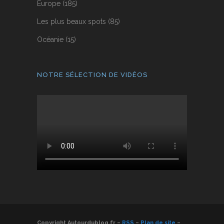
Europe
(185)
Les plus beaux spots
(85)
Océanie
(15)
NOTRE SÉLECTION DE VIDÉOS
Copyright Autourdublog.fr –
RSS
–
Plan de site
–