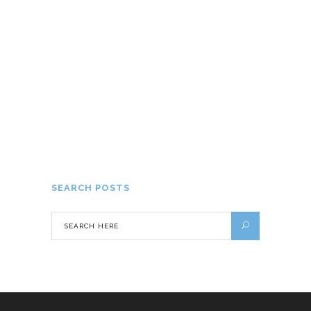
Megève : destination idéale pour des
vacances luxueuses
30 AOÛT 2019
SEARCH POSTS