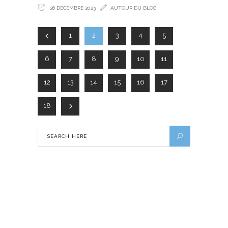
26 DÉCEMBRE 2023
AUTOUR DU BLOG
1
2
3
4
5
6
7
8
9
10
11
12
13
14
15
16
17
18
Notre séjour romantique à Cuba
6 SEPTEMBRE 2016