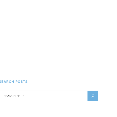
5 lieux où faire du camping en
France en 2018 !
2 MARS 2018
Touristes à Marrakech : on a
testé (et adoré) tous les clichés
!
24 AVRIL 2015
SEARCH POSTS