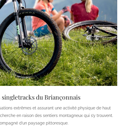
s singletracks du Briançonnais
sations extrêmes et assurant une activité physique de haut
cherche en raison des sentiers montagneux qui s’y trouvent.
ccompagné d’un paysage pittoresque.