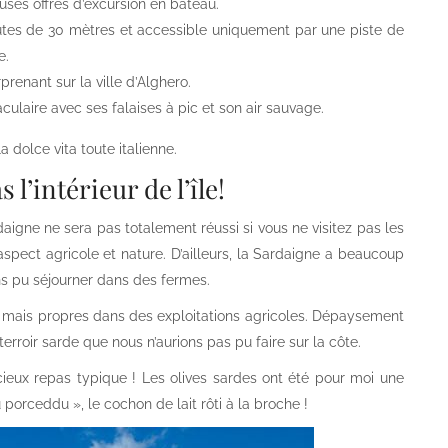
uses offres d’excursion en bateau.
utes de 30 mètres et accessible uniquement par une piste de
e.
enant sur la ville d’Alghero.
ulaire avec ses falaises à pic et son air sauvage.
 dolce vita toute italienne.
l’intérieur de l’île!
daigne ne sera pas totalement réussi si vous ne visitez pas les
 aspect agricole et nature. D’ailleurs, la Sardaigne a beaucoup
s pu séjourner dans des fermes.
 mais propres dans des exploitations agricoles. Dépaysement
terroir sarde que nous n’aurions pas pu faire sur la côte.
licieux repas typique ! Les olives sardes ont été pour moi une
u porceddu », le cochon de lait rôti à la broche !