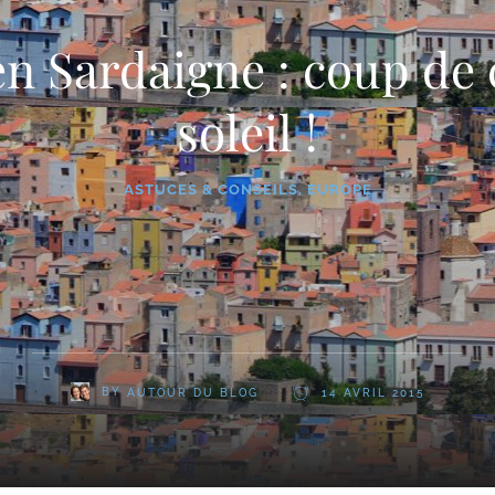
en Sardaigne : coup de
soleil !
ASTUCES & CONSEILS
,
EUROPE
BY
AUTOUR DU BLOG
14 AVRIL 2015