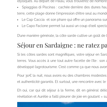
idylliques. Au départ de Palau, vous trouverez de nombre
Spiaggias di Piscinas : cachée derrière des dunes ha
terre, cette plage donne l’impression d’être seul au mond
Le Cap Caccia et son phare qui offre un panorama surpr
Le Capo Faclone permet lui aussi un coup d’œil spectac
D’une manière générale, la côte sarde cultive un goût de la
Séjour en Sardaigne : ne ratez pas 
Si les côtes sardes sont magnifiques, votre séjour en Sar
terres. Vous accès à une tout autre facette de l’île : son
développé l’agrotourisme. C’est comme ça que nous avon
Pour 30€ la nuit, nous avons eu des chambres modestes
et authenticité garantis. Et surtout, une rencontre avec le 
Eh oui, car qui dit séjour à la ferme, dit en général dé
révélation et Aurélie a failli pleurer de joie en goutant « s