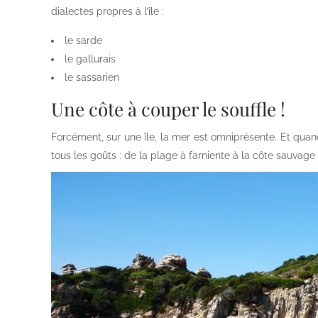
dialectes propres à l’île :
le sarde
le gallurais
le sassarien
Une côte à couper le souffle !
Forcément, sur une île, la mer est omniprésente. Et quand
tous les goûts : de la plage à farniente à la côte sauvag