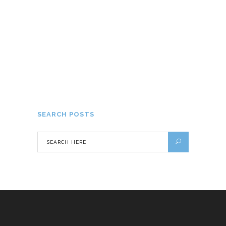
La Martinique : la destination parfaite
pour se ressourcer !
12 NOVEMBRE 2019
SEARCH POSTS