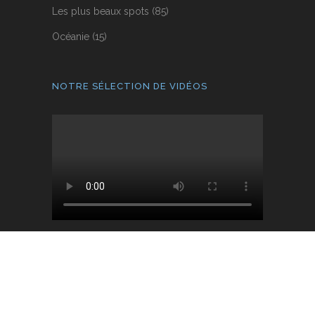
Les plus beaux spots
(85)
Océanie
(15)
NOTRE SÉLECTION DE VIDÉOS
Copyright Autourdublog.fr –
RSS
–
Plan de site
–
Mentions légales