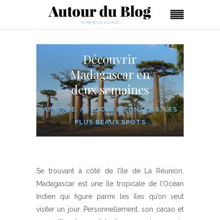
Découvrir
Madagascar en
deux semaines
AFRIQUE
,
ASTUCES & CONSEILS
,
LES
PLUS BEAUX SPOTS
Se trouvant à côté de l’île de La Réunion,
Madagascar est une île tropicale de l’Océan
Indien qui figure parmi les îles qu’on veut
visiter un jour. Personnellement, son cacao et