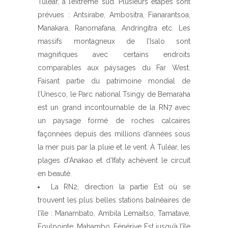
Tuléar, à l’extrême sud. Plusieurs étapes sont
prévues : Antsirabe, Ambositra, Fianarantsoa,
Manakara, Ranomafana, Andringitra etc. Les
massifs montagneux de l’Isalo sont
magnifiques avec certains endroits
comparables aux paysages du Far West.
Faisant partie du patrimoine mondial de
l’Unesco, le Parc national Tsingy de Bemaraha
est un grand incontournable de la RN7 avec
un paysage formé de roches calcaires
façonnées depuis des millions d’années sous
la mer puis par la pluie et le vent. À Tuléar, les
plages d’Anakao et d’Ifaty achèvent le circuit
en beauté.
La RN2, direction la partie Est où se
trouvent les plus belles stations balnéaires de
l’île : Manambato, Ambila Lemaitso, Tamatave,
Foulpointe, Mahambo, Fénérive Est jusqu’à l’île