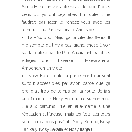
Sainte Marie, un véritable havre de paix d’après
ceux qui ys ont déjà allés. En route, il ne
faudrait pas rater le rendez-vous avec les
lémuriens au Parc national d’Andasibe
La RN4 pour Majunga, la cité des fleurs. Il
me semble qu’il n’y a pas grand-chose à voir
sur la route à part le Parc Ankarafantsika et les
villages qu’on traverse : Maevatanana,
Ambondromamy etc.
Nosy-Be et toute la partie nord qui sont
surtout accessibles par avion parce que ça
prendrait trop de temps par la route. Je fais
une fixation sur Nosy-Be, une île surnommée
l’île aux parfums. L’île en elle-même a une
réputation sulfureuse, mais les îlots alentours
sont incroyables paraît-il : Nosy Komba, Nosy
Tanikely, Nosy Sakatia et Nosy Iranja !