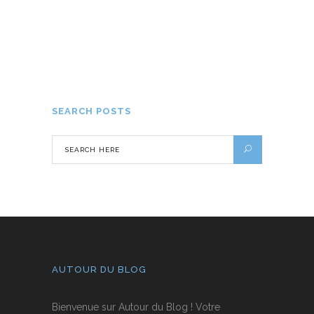
Notre virée en Haute-Loire pendant la
saison hivernale
19 DÉCEMBRE 2016
SEARCH POSTS
AUTOUR DU BLOG
Bienvenue sur Autour du Blog ! Votre