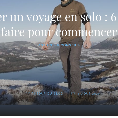
r un voyage en solo : 6
faire pour commencer
ASTUCES & CONSEILS
BY
AUTOUR DU BLOG
6 AOÛT 2020