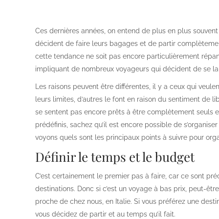
Ces dernières années, on entend de plus en plus souvent p
décident de faire leurs bagages et de partir complètement
cette tendance ne soit pas encore particulièrement répand
impliquant de nombreux voyageurs qui décident de se la
Les raisons peuvent être différentes, il y a ceux qui veule
leurs limites, d’autres le font en raison du sentiment de l
se sentent pas encore prêts à être complètement seuls 
prédéfinis, sachez qu’il est encore possible de s’organise
voyons quels sont les principaux points à suivre pour org
Définir le temps et le budget
C’est certainement le premier pas à faire, car ce sont pré
destinations. Donc si c’est un voyage à bas prix, peut-être
proche de chez nous, en Italie. Si vous préférez une destina
vous décidez de partir et au temps qu’il fait.