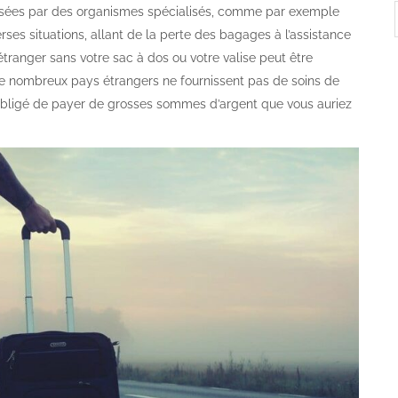
sées par des organismes spécialisés, comme par exemple
rses situations, allant de la perte des bagages à l’assistance
tranger sans votre sac à dos ou votre valise peut être
 nombreux pays étrangers ne fournissent pas de soins de
z obligé de payer de grosses sommes d’argent que vous auriez