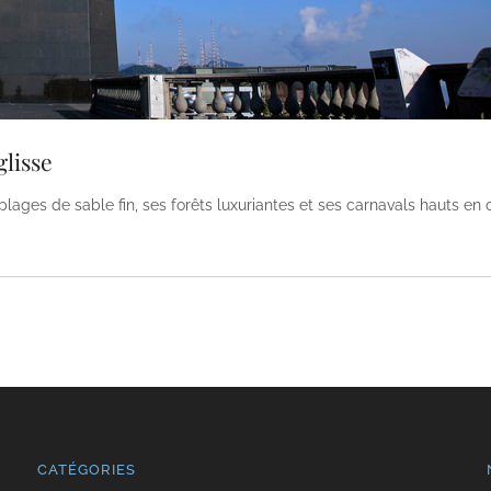
glisse
ages de sable fin, ses forêts luxuriantes et ses carnavals hauts en 
CATÉGORIES