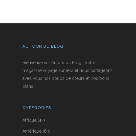
AUTOUR DU BLOG
Bienvenue sur Autour du Blog ! Votre
magazine voyage sur lequel nous partageons
avec vous nos coups de cœurs et nos bons
plans !
CATÉGORIES
Afrique
(43)
Amérique
(63)