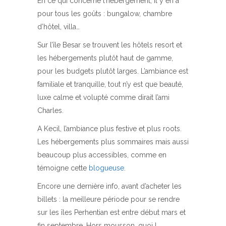
En ce qui concerne l’hébergement, il y en a
pour tous les goûts : bungalow, chambre
d’hôtel, villa…
Sur l’île Besar se trouvent les hôtels resort et
les hébergements plutôt haut de gamme,
pour les budgets plutôt larges. L’ambiance est
familiale et tranquille, tout n’y est que beauté,
luxe calme et volupté comme dirait l’ami
Charles.
A Kecil, l’ambiance plus festive et plus roots.
Les hébergements plus sommaires mais aussi
beaucoup plus accessibles, comme en
témoigne cette
blogueuse
.
Encore une dernière info, avant d’acheter les
billets : la meilleure période pour se rendre
sur les îles Perhentian est entre début mars et
fin septembre. Hors mousson, quoi !