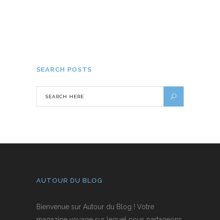
Blog de voyage : quelle utilité ?
20 JUILLET 2018
SEARCH POSTS
AUTOUR DU BLOG
Bienvenue sur Autour du Blog ! Votre
magazine voyage sur lequel nous partageons