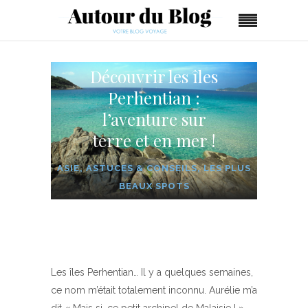
Découvrir les îles
Perhentian :
l’aventure sur
terre et en mer !
ASIE
,
ASTUCES & CONSEILS
,
LES PLUS
BEAUX SPOTS
Les îles Perhentian… Il y a quelques semaines,
ce nom m’était totalement inconnu. Aurélie m’a