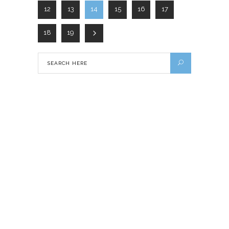
12
13
14
15
16
17
18
19
Apprendre l’anglais rapidement : 7
conseils efficaces pour réussir
18 FÉVRIER 2022
Top 5 activités à faire à Santa Teresa