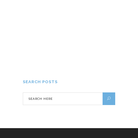
Visiter des vignobles : nos conseils
30 AVRIL 2021
SEARCH POSTS