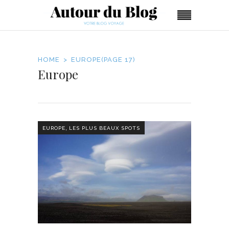
HOME
EUROPE
(PAGE 17)
Europe
,
EUROPE
LES PLUS BEAUX SPOTS