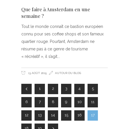
Que faire à Amsterdam en une
semaine ?
Tout le monde connaît ce bastion européen
connu pour ses coffee shops et son fameux
quartier rouge. Pourtant, Amsterdam ne
résume pas à ce genre de tourisme
« récréatif », il s’agit
13 AOÛT 2015
AUTOUR DU BLOG
1
2
3
4
5
6
7
8
9
10
11
12
13
14
15
16
17
18
19