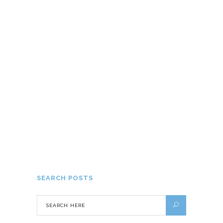
Voyage en famille : où partir ?
7 JANVIER 2020
Comment planifier un camping hors
du commun à la Palmyre ?
15 JUILLET 2019
SEARCH POSTS