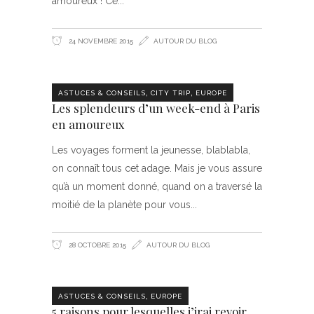
amoureux ! Ce
24 NOVEMBRE 2015
AUTOUR DU BLOG
,
,
ASTUCES & CONSEILS
CITY TRIP
EUROPE
Les splendeurs d’un week-end à Paris
en amoureux
Les voyages forment la jeunesse, blablabla,
on connaît tous cet adage. Mais je vous assure
qu’à un moment donné, quand on a traversé la
moitié de la planète pour vous
28 OCTOBRE 2015
AUTOUR DU BLOG
,
ASTUCES & CONSEILS
EUROPE
5 raisons pour lesquelles j’irai revoir