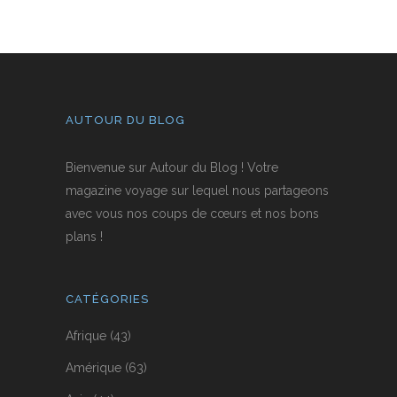
AUTOUR DU BLOG
Bienvenue sur Autour du Blog ! Votre
magazine voyage sur lequel nous partageons
avec vous nos coups de cœurs et nos bons
plans !
CATÉGORIES
Afrique
(43)
Amérique
(63)