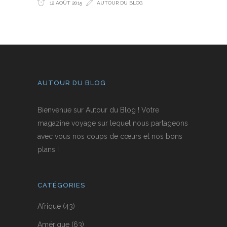
12 AOÛT 2015
AUTOUR DU BLOG
AUTOUR DU BLOG
Bienvenue sur Autour du Blog ! Votre
magazine voyage sur lequel nous partageons
avec vous nos coups de cœurs et nos bons
plans !
CATÉGORIES
Afrique
(43)
Amérique
(63)