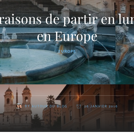
raisons de partir en lu
en Europe
EUROPE
BY
AUTOUR DU BLOG
26 JANVIER 2016