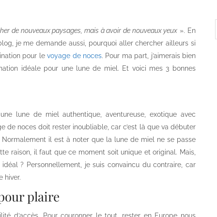
rcher de nouveaux paysages, mais à avoir de nouveaux yeux
». En
blog, je me demande aussi, pourquoi aller chercher ailleurs si
tination pour le
voyage de noces
. Pour ma part, j’aimerais bien
ination idéale pour une lune de miel. Et voici mes 3 bonnes
une lune de miel authentique, aventureuse, exotique avec
de noces doit rester inoubliable, car c’est là que va débuter
e. Normalement il est à noter que la lune de miel ne se passe
tte raison, il faut que ce moment soit unique et original. Mais,
it idéal ? Personnellement, je suis convaincu du contraire, car
 hiver.
pour plaire
ilité d’accès. Pour couronner le tout, rester en Europe nous