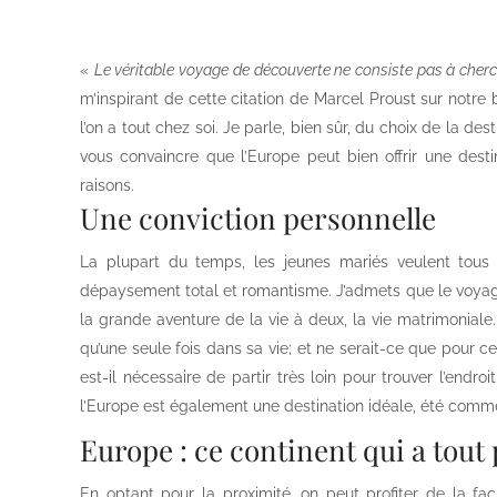
«
Le véritable voyage de découverte ne consiste pas à che
m’inspirant de cette citation de Marcel Proust sur notre 
l’on a tout chez soi. Je parle, bien sûr, du choix de la des
vous convaincre que l’Europe peut bien offrir une dest
raisons.
Une conviction personnelle
La plupart du temps, les jeunes mariés veulent tous 
dépaysement total et romantisme. J’admets que le voyage 
la grande aventure de la vie à deux, la vie matrimonial
qu’une seule fois dans sa vie; et ne serait-ce que pour ce
est-il nécessaire de partir très loin pour trouver l’endro
l’Europe est également une destination idéale, été comme
Europe : ce continent qui a tout 
En optant pour la proximité, on peut profiter de la fac