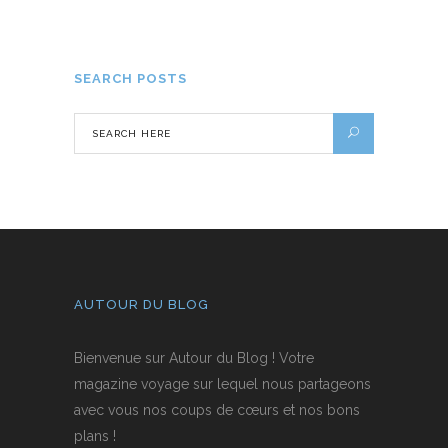
20 DÉCEMBRE 2016
SEARCH POSTS
AUTOUR DU BLOG
Bienvenue sur Autour du Blog ! Votre
magazine voyage sur lequel nous partageons
avec vous nos coups de cœurs et nos bons
plans !