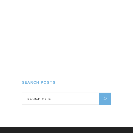
25 AVRIL 2023
Faire une découverte de Sainte-Lucie
19 DÉCEMBRE 2022
SEARCH POSTS