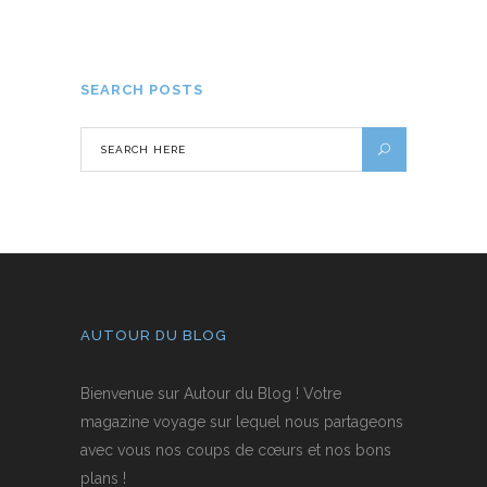
7 AVRIL 2021
SEARCH POSTS
AUTOUR DU BLOG
Bienvenue sur Autour du Blog ! Votre
magazine voyage sur lequel nous partageons
avec vous nos coups de cœurs et nos bons
plans !