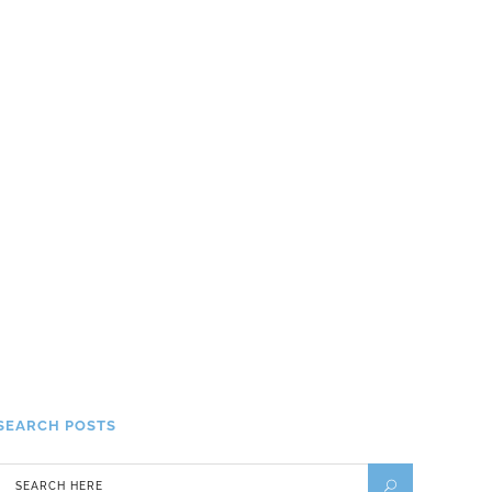
beaux paysages d’hiver du
monde
19 DÉCEMBRE 2023
Voyage en Chine avec des
enfants : bonne idée ou erreur
?
28 FÉVRIER 2022
Notre voyage en chine, d’Est
en Ouest
18 JUIN 2015
SEARCH POSTS