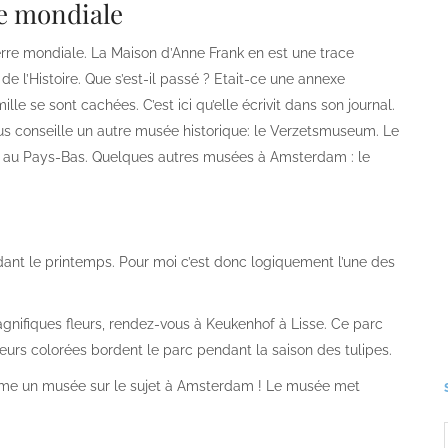
re mondiale
rre mondiale. La Maison d’Anne Frank en est une trace
e l’Histoire. Que s’est-il passé ? Etait-ce une annexe
lle se sont cachées. C’est ici qu’elle écrivit dans son journal.
ous conseille un autre musée historique: le Verzetsmuseum. Le
s au Pays-Bas. Quelques autres musées à Amsterdam : le
nt le printemps. Pour moi c’est donc logiquement l’une des
magnifiques fleurs, rendez-vous à Keukenhof à Lisse. Ce parc
 fleurs colorées bordent le parc pendant la saison des tulipes.
 même un musée sur le sujet à Amsterdam ! Le musée met