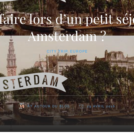
aire lors d’un petit sé
Amsterdam ?
CITY TRIP
,
EUROPE
BY
AUTOUR DU BLOG
29 AVRIL 2016