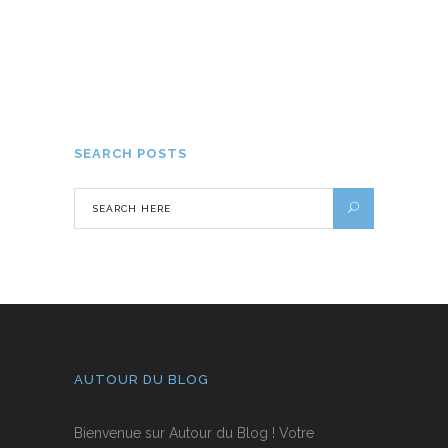
Un circuit touristique à Bruxelles
autour du chocolat
7 MARS 2018
SEARCH POSTS
AUTOUR DU BLOG
Bienvenue sur Autour du Blog ! Votre