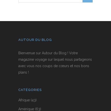
AUTOUR DU BLOG
Bienvenue sur Autour du Blog ! Votre
magazine voyage sur lequel nous partageons
avec vous nos coups de cœurs et nos bons
plans !
CATÉGORIES
Afrique
(43)
Amérique
(63)