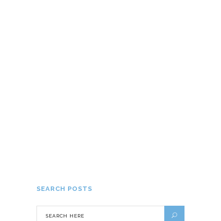
Et si on faisait un petit tour des
musées parisiens ?
23 DÉCEMBRE 2015
Notre aventure mémorable à
Madagascar
5 DÉCEMBRE 2016
SEARCH POSTS