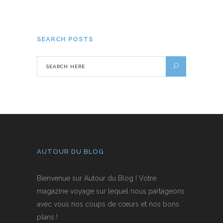
30 DÉCEMBRE 2023
SEARCH POSTS
AUTOUR DU BLOG
Bienvenue sur Autour du Blog ! Votre
magazine voyage sur lequel nous partageons
avec vous nos coups de cœurs et nos bons
plans !