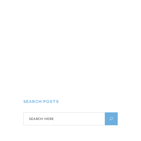
au Brésil
6 JUILLET 2018
Voyage en famille : pourquoi opter
pour un camping-car ?
17 JUILLET 2019
SEARCH POSTS