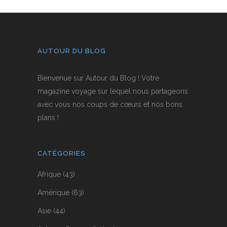
AUTOUR DU BLOG
Bienvenue sur Autour du Blog ! Votre
magazine voyage sur lequel nous partageons
avec vous nos coups de cœurs et nos bons
plans !
CATÉGORIES
Afrique
(43)
Amérique
(63)
Asie
(44)