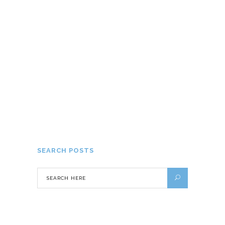
29 AOÛT 2016
Destination détente et bien-être aux
USA : 5 endroits pour se ressourcer
9 NOVEMBRE 2016
SEARCH POSTS