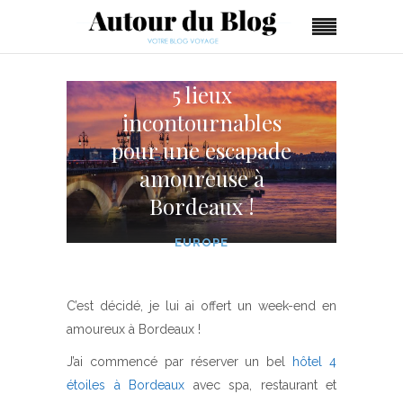
5 lieux
incontournables
pour une escapade
amoureuse à
Bordeaux !
EUROPE
C’est décidé, je lui ai offert un week-end en
amoureux à Bordeaux !
J’ai commencé par réserver un bel
hôtel 4
étoiles à Bordeaux
avec spa, restaurant et