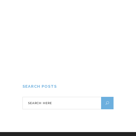
Apprendre l’anglais rapidement : 7
conseils efficaces pour réussir
18 FÉVRIER 2022
Cap sur la Papouasie Nouvelle Guinée !
22 MAI 2015
SEARCH POSTS