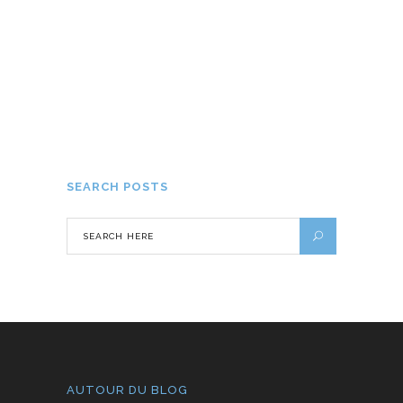
Vacances à l’étranger : Attention aux
frais bancaires
14 OCTOBRE 2016
SEARCH POSTS
AUTOUR DU BLOG