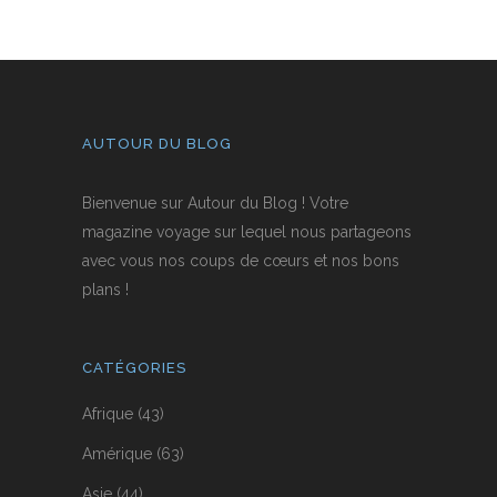
AUTOUR DU BLOG
Bienvenue sur Autour du Blog ! Votre
magazine voyage sur lequel nous partageons
avec vous nos coups de cœurs et nos bons
plans !
CATÉGORIES
Afrique
(43)
Amérique
(63)
Asie
(44)