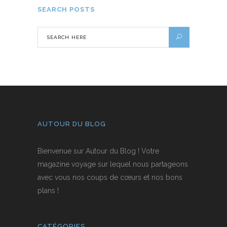
SEARCH POSTS
AUTOUR DU BLOG
Bienvenue sur Autour du Blog ! Votre
magazine voyage sur lequel nous partageons
avec vous nos coups de cœurs et nos bons
plans !
CATÉGORIES