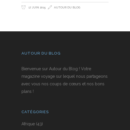
17 JUIN 2015
AUTOUR DU BLOG
AUTOUR DU BLOG
Bienvenue sur Autour du Blog ! Votre
magazine voyage sur lequel nous partageons
avec vous nos coups de cœurs et nos bons
plans !
CATÉGORIES
Afrique
(43)