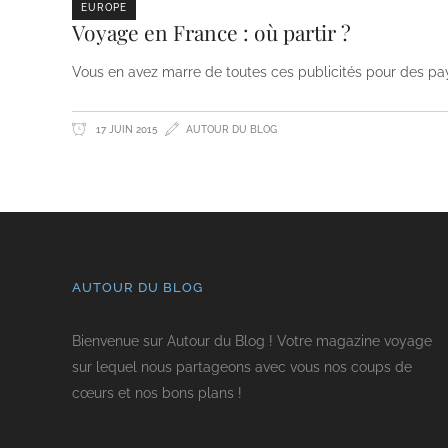
EUROPE
Voyage en France : où partir ?
Vous en avez marre de toutes ces publicités pour des pays 
17 JUIN 2015
AUTOUR DU BLOG
AUTOUR DU BLOG
Bienvenue sur Autour du Blog ! Votre magazine voyage
sur lequel nous partageons avec vous nos coups de
cœurs et nos bons plans !