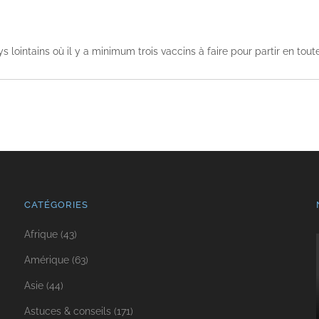
lointains où il y a minimum trois vaccins à faire pour partir en toute
CATÉGORIES
Afrique
(43)
Amérique
(63)
Asie
(44)
Astuces & conseils
(171)