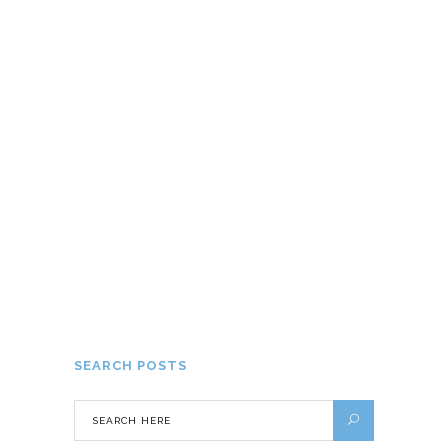
Visiter Londres en famille : Trucs et
astuces !
30 JUIN 2015
Les jeux d’argent au Canada
20 AOÛT 2022
SEARCH POSTS