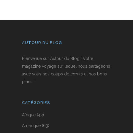
AUTOUR DU BLOG
Bienvenue sur Autour du Blog ! Votre
magazine voyage sur lequel nous partageons
avec vous nos coups de cœurs et nos bons
plans !
CATÉGORIES
Afrique
(43)
Amérique
(63)