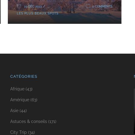
19 DÉC 2023
0 COMMENTS
LES PLUS BEAUX SPOTS
CATÉGORIES
Afrique
(43)
Amérique
(63)
Asie
(44)
Astuces & conseils
(171)
City Trip
(34)