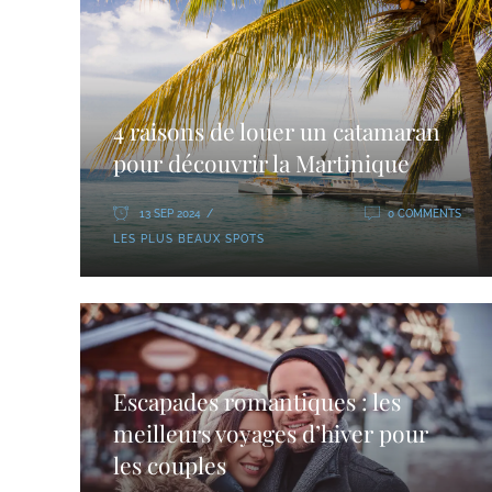
4 raisons de louer un catamaran
pour découvrir la Martinique
13 SEP 2024
0 COMMENTS
LES PLUS BEAUX SPOTS
Escapades romantiques : les
meilleurs voyages d’hiver pour
les couples