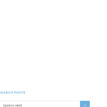
obligatoire !
12 JUIN 2015
Les meilleures destinations
pour voyager seul
14 MAI 2018
Prendre le bateau pour la
Corse avec des enfants !
17 AVRIL 2019
SEARCH POSTS