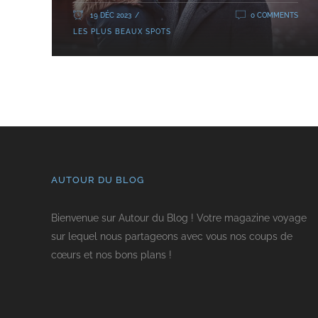
19 DÉC 2023
0 COMMENTS
LES PLUS BEAUX SPOTS
AUTOUR DU BLOG
Bienvenue sur Autour du Blog ! Votre magazine voyage
sur lequel nous partageons avec vous nos coups de
cœurs et nos bons plans !