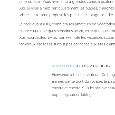
aimeriez aller. Vous avez ainsi 4 grandes zones à explore
Sud. Si vous aimez particulièrement les plages, cherchez pl
prisée, cette zone propose les plus belles plages de l’île.
Le nord quant à lui, comblera les amateurs de végétation.
réserver une quelques semaines avant, voire quelques mois
plus abordables. Évitez par exemple les vacances scolair
nombreux. Ne faites surtout pas confiance aux sites d’ann
WRITTEN BY
AUTOUR DU BLOG
Bienvenue à toi cher visiteur ! Ce bl
animés par le goût du voyage, la passi
encore et encore. Suis ici nos aventur
baptiste@autourdublog.fr.