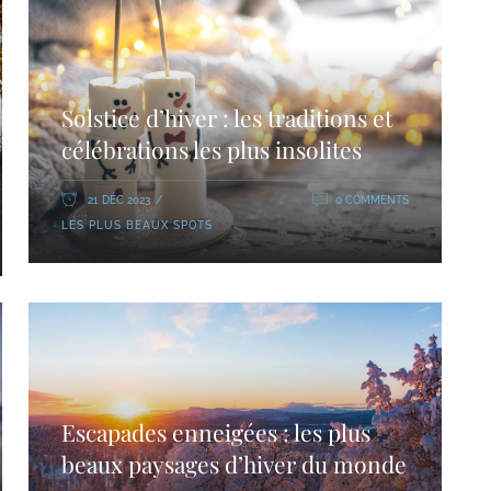
Solstice d’hiver : les traditions et
célébrations les plus insolites
21 DÉC 2023
0 COMMENTS
LES PLUS BEAUX SPOTS
Escapades enneigées : les plus
beaux paysages d’hiver du monde