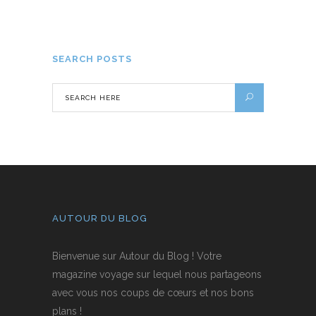
20 AVRIL 2020
SEARCH POSTS
AUTOUR DU BLOG
Bienvenue sur Autour du Blog ! Votre
magazine voyage sur lequel nous partageons
avec vous nos coups de cœurs et nos bons
plans !