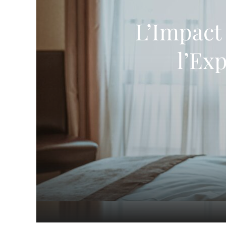
L’Impact 
l’Exp