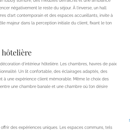
ar un lobby sombre, des meubles défraîchis et une ambiance
ncer négativement le reste du séjour. À l’inverse, un hall
es d’art contemporain et des espaces accueillants, invite à
ôle majeur dans la perception initiale du client, fixant le ton
 hôtelière
décoration d’intérieur hôtelière. Les chambres, havres de paix
tionnalité. Un lit confortable, des éclairages adaptés, des
t à une expérience client mémorable. Même le choix des
nce entre une chambre banale et une chambre où l’on désire
à offrir des expériences uniques. Les espaces communs, tels