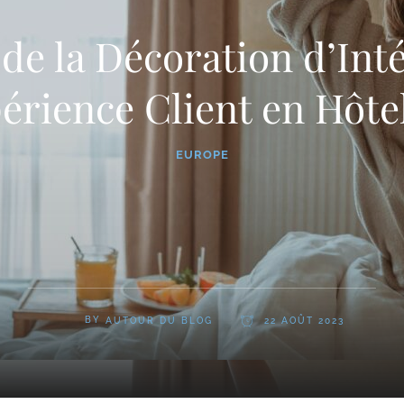
de la Décoration d’Int
érience Client en Hôte
EUROPE
BY
AUTOUR DU BLOG
22 AOÛT 2023