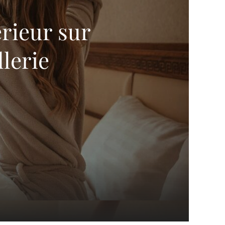
érieur sur
llerie