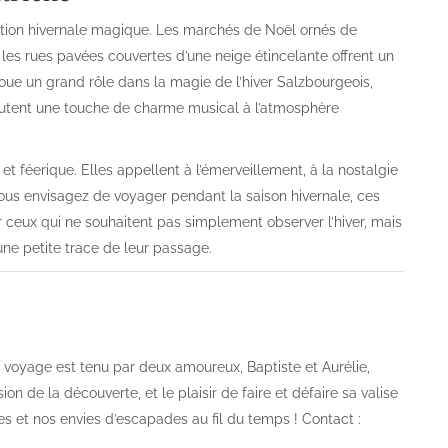
ination hivernale magique. Les marchés de Noël ornés de
 les rues pavées couvertes d’une neige étincelante offrent un
ue un grand rôle dans la magie de l’hiver Salzbourgeois,
outent une touche de charme musical à l’atmosphère
et féerique. Elles appellent à l’émerveillement, à la nostalgie
si vous envisagez de voyager pendant la saison hivernale, ces
r ceux qui ne souhaitent pas simplement observer l’hiver, mais
r une petite trace de leur passage.
og voyage est tenu par deux amoureux, Baptiste et Aurélie,
on de la découverte, et le plaisir de faire et défaire sa valise
es et nos envies d’escapades au fil du temps ! Contact :