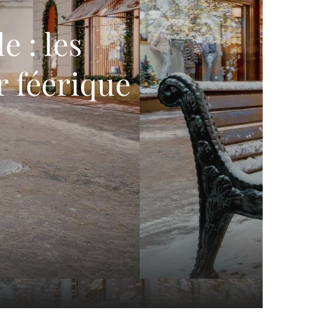
e : les
r féerique