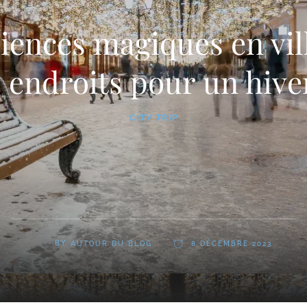
ences magiques en vill
 endroits pour un hive
CITY TRIP
BY
AUTOUR DU BLOG
8 DÉCEMBRE 2023