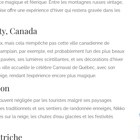
nce magique et féerique. Entre les montagnes russes vintage,
oise offre une expérience d’hiver qui restera gravée dans les
ty, Canada
ux, mais cela n’empêche pas cette ville canadienne de
Champlain, par exemple, est probablement l’un des plus beaux
avées, ses lumières scintillantes, et ses décorations d’hiver
 ville accueille le célèbre Carnaval de Québec, avec son
neige, rendant l’expérience encore plus magique.
pon
 souvent négligée par les touristes malgré ses paysages
es traditionnels et ses sentiers de randonnée enneigés, Nikko
s sur la neige, les chutes d’eau glacées et les festivités
utriche