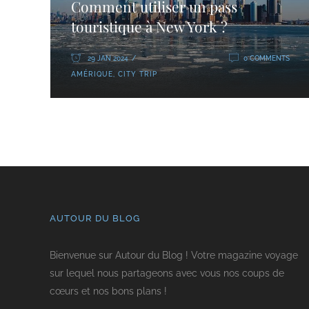
Comment utiliser un pass
touristique à New York ?
29 JAN 2024
0 COMMENTS
AMÉRIQUE
,
CITY TRIP
AUTOUR DU BLOG
Bienvenue sur Autour du Blog ! Votre magazine voyage
sur lequel nous partageons avec vous nos coups de
cœurs et nos bons plans !