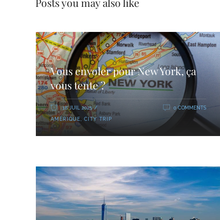
Posts you may also like
Vous envoler pour New York, ça
vous tente ?
18 JUIL 2025
0 COMMENTS
AMÉRIQUE
,
CITY TRIP