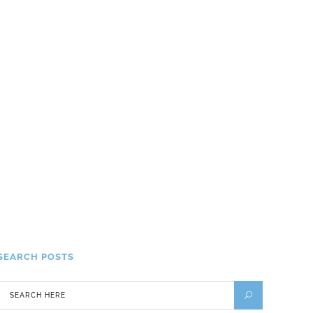
l’île de la Réunion ?
13 SEPTEMBRE 2021
Cap Vert voyage : l’archipel
aux mille aventures vous
ouvre ses portes
24 MARS 2025
3 avantages d’aller en Grèce cet été : explorez la
beauté intemporelle de ce pays méditerranéen
25 MAI 2023
SEARCH POSTS