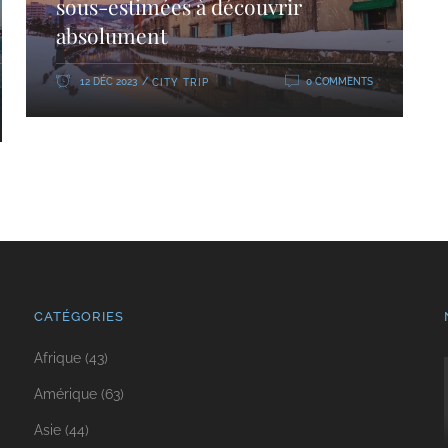
sous-estimées à découvrir
absolument
12 DÉC 2023
0 COMMENTS
CITY TRIP
CATÉGORIES
Afrique
(43)
Amérique
(63)
Asie
(44)