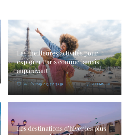
Les meilleures activités pour
explorer Paris comme jamais
auparavant
04 FÉV 2025
0 COMMENTS
CITY TRIP
Les destinations d’hiver les plus