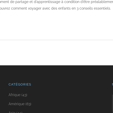
ment de partage et d’apprentissage à condition d’être préalablement
couvrez comment voyager avec des enfants en 3 conseils essentiels.
CATÉGORIES
Afrique
(43)
Amérique
(63)
Asie
(44)