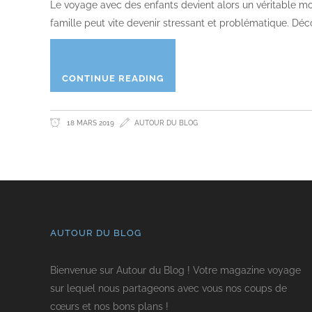
Le voyage avec des enfants devient alors un véritable mo
famille peut vite devenir stressant et problématique. Dé
CONTINUE READING
18 MARS 2019
AUTOUR DU BLOG
AUTOUR DU BLOG
Bienvenue sur Autour du Blog ! Votre magazine voyage
sur lequel nous partageons avec vous nos coups de
cœurs et nos bons plans !