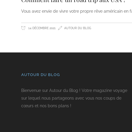
Vous avez envie de vivre votre propre rêve américain en
14 DÉCEMBRE 2021
AUTOUR DU BLOG
AUTOUR DU BLOG
Bienvenue sur Autour du Blog ! Votre magazine voyage
sur lequel nous partageons avec vous nos coups de
cœurs et nos bons plans !