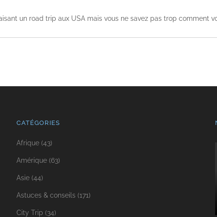
 faisant un road trip aux USA mais vous ne savez pas trop comment v
CATÉGORIES
Afrique
(43)
Amérique
(63)
Asie
(44)
Astuces & conseils
(171)
City Trip
(34)