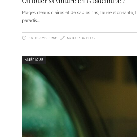
Où louer sa voiture en Guadeloupe ?
Plages d’eaux claires et de sables fins, faune étonnante, 
paradis
16 DÉCEMBRE 2021
AUTOUR DU BLOG
AMÉRIQUE