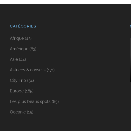
CATÉGORIES
Afrique
(43)
Amérique
(63)
Asie
(44)
Astuces & conseils
(171)
City Trip
(34)
Europe
(185)
Les plus beaux spots
(85)
Océanie
(15)