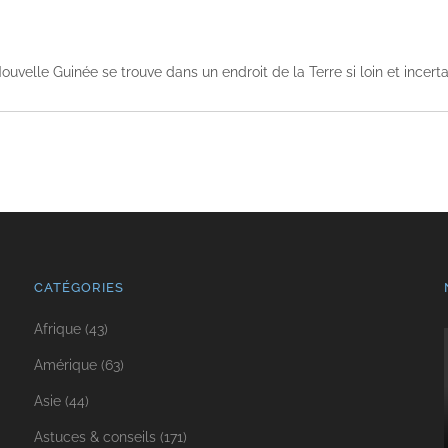
Nouvelle Guinée se trouve dans un endroit de la Terre si loin et ince
CATÉGORIES
Afrique
(43)
Amérique
(63)
Asie
(44)
Astuces & conseils
(171)