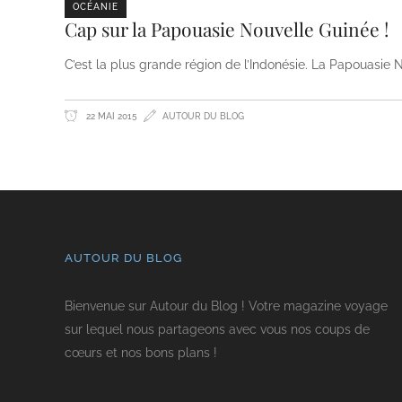
OCÉANIE
Cap sur la Papouasie Nouvelle Guinée !
C’est la plus grande région de l’Indonésie. La Papouasie 
22 MAI 2015
AUTOUR DU BLOG
AUTOUR DU BLOG
Bienvenue sur Autour du Blog ! Votre magazine voyage
sur lequel nous partageons avec vous nos coups de
cœurs et nos bons plans !