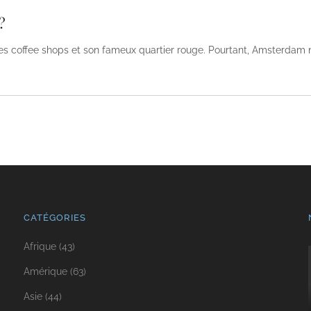
?
s coffee shops et son fameux quartier rouge. Pourtant, Amsterdam ne
CATÉGORIES
Afrique
(43)
Amérique
(63)
Asie
(44)