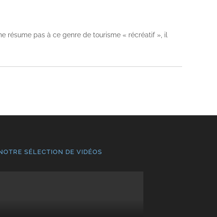
 résume pas à ce genre de tourisme « récréatif », il
NOTRE SÉLECTION DE VIDÉOS