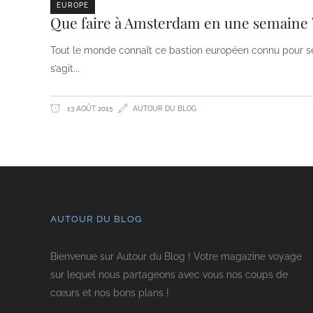
EUROPE
Que faire à Amsterdam en une semaine 
Tout le monde connaît ce bastion européen connu pour se
s’agit
13 AOÛT 2015
AUTOUR DU BLOG
AUTOUR DU BLOG
Bienvenue sur Autour du Blog ! Votre magazine voyage
sur lequel nous partageons avec vous nos coups de
cœurs et nos bons plans !