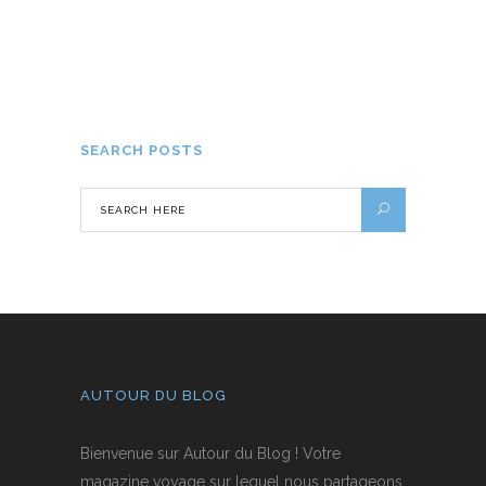
Australie : quels sont les place to be à
visiter ?
1 MARS 2022
SEARCH POSTS
AUTOUR DU BLOG
Bienvenue sur Autour du Blog ! Votre
magazine voyage sur lequel nous partageons