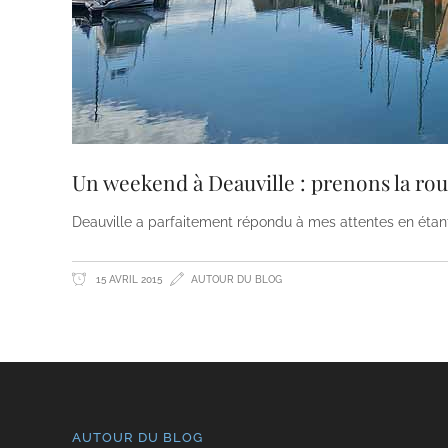
Un weekend à Deauville : prenons la route
Deauville a parfaitement répondu à mes attentes en étan
15 AVRIL 2015
AUTOUR DU BLOG
AUTOUR DU BLOG