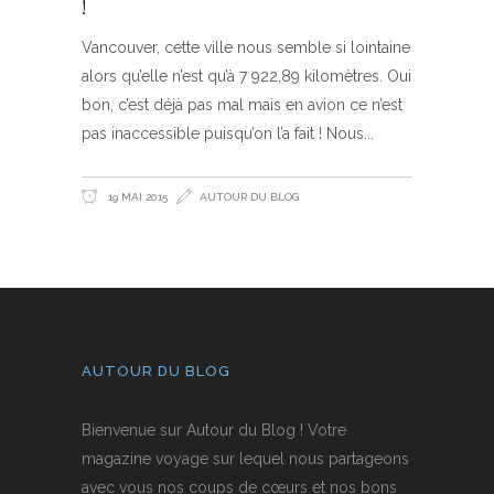
!
Vancouver, cette ville nous semble si lointaine
alors qu’elle n’est qu’à 7 922,89 kilomètres. Oui
bon, c’est déjà pas mal mais en avion ce n’est
pas inaccessible puisqu’on l’a fait ! Nous
19 MAI 2015
AUTOUR DU BLOG
AUTOUR DU BLOG
Bienvenue sur Autour du Blog ! Votre
magazine voyage sur lequel nous partageons
avec vous nos coups de cœurs et nos bons