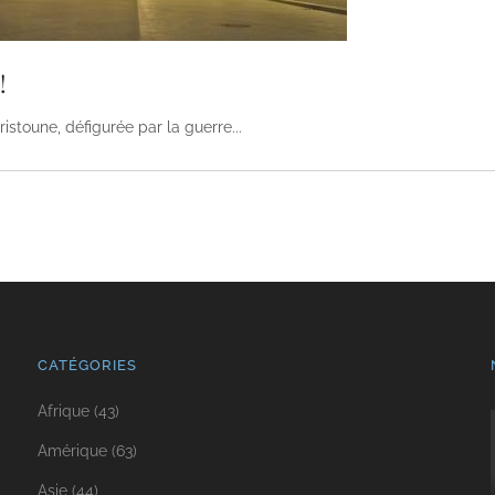
!
 tristoune, défigurée par la guerre
CATÉGORIES
Afrique
(43)
Amérique
(63)
Asie
(44)