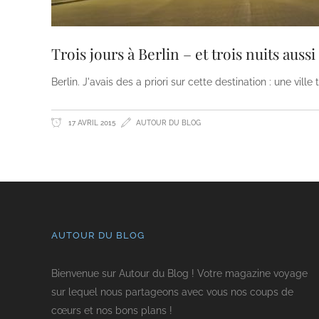
Trois jours à Berlin – et trois nuits aussi 
Berlin. J'avais des a priori sur cette destination : une ville
17 AVRIL 2015
AUTOUR DU BLOG
AUTOUR DU BLOG
Bienvenue sur Autour du Blog ! Votre magazine voyage
sur lequel nous partageons avec vous nos coups de
cœurs et nos bons plans !