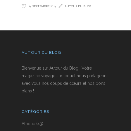
15 SEPTEMBRE 2015
AUTOUR DU BLOG
AUTOUR DU BLOG
Bienvenue sur Autour du Blog ! Votre
magazine voyage sur lequel nous partageons
avec vous nos coups de cœurs et nos bons
plans !
CATÉGORIES
Afrique
(43)