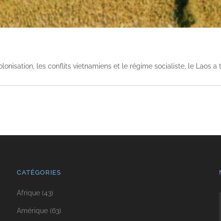
nisation, les conflits vietnamiens et le régime socialiste, le Laos a
CATÉGORIES
Afrique
(43)
Amérique
(63)