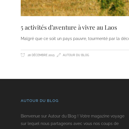
5 activités d’aventure à vivre au Laos
Malgré que ce soit un pays pauvre, tourmenté par la décolo
28 DÉCEMBRE 2015
AUTOUR DU BLOG
AUTOUR DU BLOG
Bienvenue sur Autour du Blog ! Votre magazine voyage
sur lequel nous partageons avec vous nos coups de